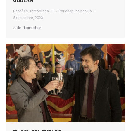
GODLAN
Reseñas
,
Temporada LIII
Por
chaplincineclub
5 diciembre, 2023
5 de diciembre