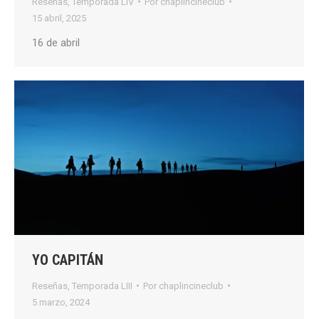
Reseñas
,
Temporada LIV
Por
chaplincineclub
15 abril, 2025
16 de abril
YO CAPITÁN
Reseñas
,
Temporada LIII
Por
chaplincineclub
5 marzo, 2024