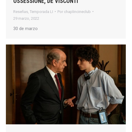
OSSESSIONE, DE VISCONTI
Reseñas
,
Temporada LI
Por
chaplincineclub
29 marzo, 2022
30 de marzo