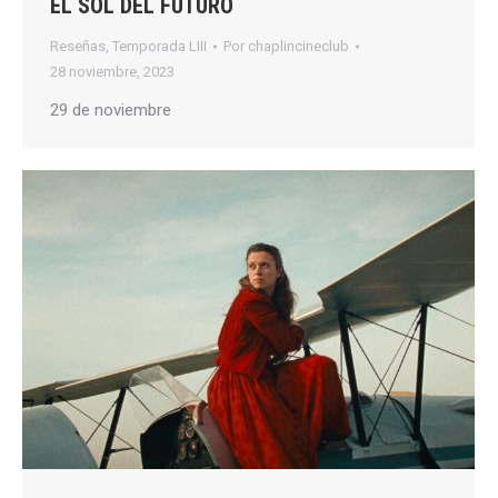
EL SOL DEL FUTURO
Reseñas
,
Temporada LIII
Por
chaplincineclub
28 noviembre, 2023
29 de noviembre