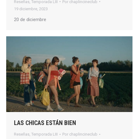
Reseñas
,
Temporada LIII
Por
chaplincineclub
19 diciembre, 2023
20 de diciembre
LAS CHICAS ESTÁN BIEN
Reseñas
,
Temporada LIII
Por
chaplincineclub