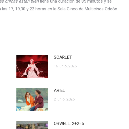
as chicas están bien
tiene una duración de 85 minutos y se
 las 17, 19,30 y 22 horas en la Sala Cinco de Multicines Odeón
SCARLET
16 junio, 2026
ARIEL
2 junio, 2026
ORWELL: 2+2=5