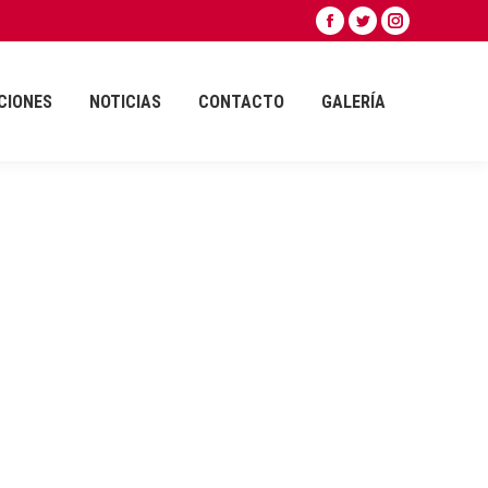
Facebook
Twitter
Instagram
CIONES
NOTICIAS
CONTACTO
GALERÍA
page
page
page
opens
opens
opens
CIONES
NOTICIAS
CONTACTO
GALERÍA
in
in
in
new
new
new
window
window
window