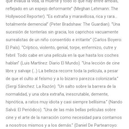
que evalúa la vida, la muerte y todo lo que hay entre ambas,
reflejado en un espejo deformante” (Meghan Lehmann: The
Hollywood Reporter). “Es extraña y maravillosa, rica y rara…
totalmente demencial” (Peter Bradshaw: The Guardian). “Una
sucesión de tonterías sin gracia, los caprichos vacuamente
surrealistas de un niño consentido e irritante” (Carlos Boyero:
El País). “Críptico, violento, genial, torpe, enfermizo, cutre y
febril. Todo cabe en una película en la que hasta los coches
hablan” (Luis Martínez: Diario El Mundo). “Una lección de cine
libre y salvaje (…) La belleza recorre toda la película, a pesar
de que el culto al feísmo y a lo bizarro parezca colonizarla.”
(Sergi Sánchez: La Razón). “Un salto sobre la barrera de la
normalidad, y una obra extraña, inescrutable, demente,
hipnótica, a ratos muy idiota y casi siempre bellísima.” (Nando
Salvá: El Periódico). “Una de las más bellas películas sobre
cine y el arte de la narración como necesidad para contarnos
a nosotros mismos y a los demás.” (Daniel De Partearroyo: