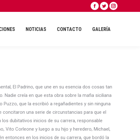
Facebook
Twitter
Instagram
CIONES
NOTICIAS
CONTACTO
GALERÍA
page
page
page
opens
opens
opens
CIONES
NOTICIAS
CONTACTO
GALERÍA
in
in
in
new
new
new
window
window
window
ental, El Padrino, que une en su esencia dos cosas tan
o. Nadie creía en que esta obra sobre la mafia siciliana
rio Puzzo, que la escribió a regañadientes y sin ninguna
Se concitaron una serie de circunstancias para que el
 los dubitativos inicios de su carrera, responsable
, Vito Corleone y luego a su hijo y heredero, Michael,
entonces en los inicios de su carrera, que bordó la