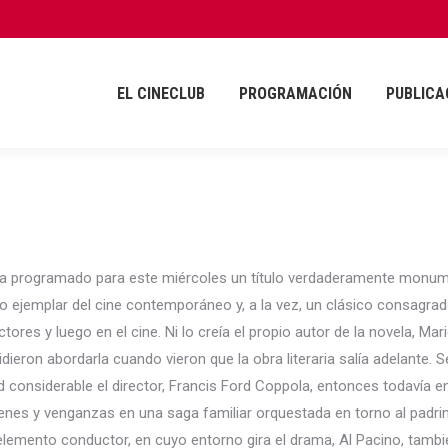
EL CINECLUB
PROGRAMACIÓN
PUBLICA
EL CINECLUB
PROGRAMACIÓN
PUBLICA
in ha programado para este miércoles un título verdaderamente monum
ipo ejemplar del cine contemporáneo y, a la vez, un clásico consagrad
ctores y luego en el cine. Ni lo creía el propio autor de la novela, Ma
idieron abordarla cuando vieron que la obra literaria salía adelante. 
 considerable el director, Francis Ford Coppola, entonces todavía en
enes y venganzas en una saga familiar orquestada en torno al padrino
ento conductor, en cuyo entorno gira el drama, Al Pacino, también 