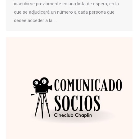
inscribirse previamente en una lista de espera, en la
que se adjudicará un número a cada persona que
desee acceder a la…