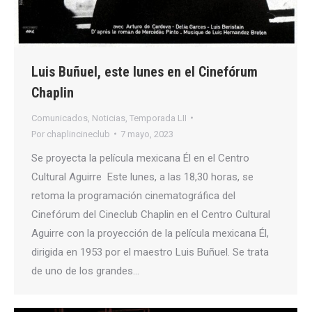
Luis Buñuel, este lunes en el Cinefórum
Chaplin
Comunicados
,
Noticias
,
Temporada LII
Por
chaplincineclub
7 mayo, 2023
Se proyecta la película mexicana Él en el Centro
Cultural Aguirre Este lunes, a las 18,30 horas, se
retoma la programación cinematográfica del
Cinefórum del Cineclub Chaplin en el Centro Cultural
Aguirre con la proyección de la película mexicana Él,
dirigida en 1953 por el maestro Luis Buñuel. Se trata
de uno de los grandes…