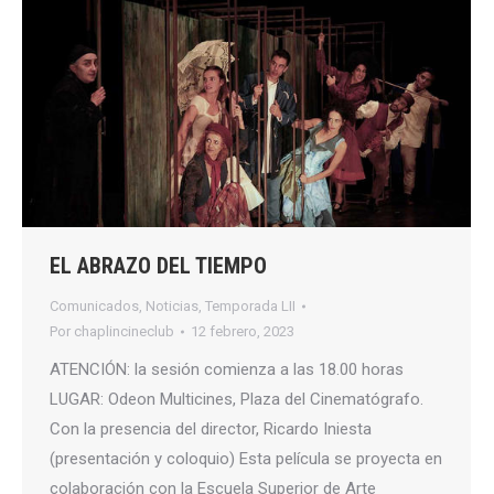
EL ABRAZO DEL TIEMPO
Comunicados
,
Noticias
,
Temporada LII
Por
chaplincineclub
12 febrero, 2023
ATENCIÓN: la sesión comienza a las 18.00 horas
LUGAR: Odeon Multicines, Plaza del Cinematógrafo.
Con la presencia del director, Ricardo Iniesta
(presentación y coloquio) Esta película se proyecta en
colaboración con la Escuela Superior de Arte