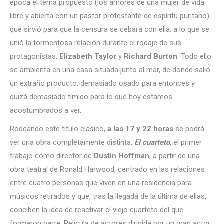
época el tema propuesto (los amores de una mujer de vida
libre y abierta con un pastor protestante de espíritu puritano)
que sirvió para que la censura se cebara con ella, a lo que se
unió la tormentosa relación durante el rodaje de sus
protagonistas,
Elizabeth Taylor
y
Richard Burton
. Todo ello
se ambienta en una casa situada junto al mar, de donde salió
un extraño producto, demasiado osado para entonces y
quizá demasiado tímido para lo que hoy estamos
acostumbrados a ver.
Rodeando este título clásico,
a las 17 y 22 horas
se podrá
ver una obra completamente distinta,
El cuarteto
, el primer
trabajo como director de
Dustin Hoffman
, a partir de una
obra teatral de Ronald Harwood, centrado en las relaciones
entre cuatro personas que viven en una residencia para
músicos retirados y que, tras la llegada de la última de ellas,
conciben la idea de reactivar el viejo cuarteto del que
formaron parte. Película de actores dirigida por un gran actor,