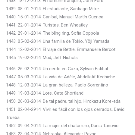
1438. 18-12-2013. El hombre tranquilo, John Ford
1439. 08-01-2014. El estudiante, Santiago Mitre
1440. 15-01-2014. Caníbal, Manuel Martín Cuenca
1441. 22-01-2014. Turistas, Ben Wheatley
1442. 29-01-2014. The bling ring, Sofia Coppola
1443. 05-02-2014. Una familia de Tokio, Yöji Yamada
1444. 12-02-2014. El viaje de Bettie, Emmanuelle Bercot
1445. 19-02-2014. Mud, Jeff Nichols
1446. 26-02-2014. Un cerdo en Gaza, Sylvain Estibal
1447. 05-03-2014. La vida de Adèle, Abdellatif Kechiche
1448. 12-03-2014. La gran belleza, Paolo Sorrentino
1449. 19-03-2014. Lore, Cate Shortland
1450. 26-03-2014. De tal padre, tal hijo, Hirokazu Kore-eda
1451. 02-04-2914. Vivir es fácil con los ojos cerrados, David
Trueba
1452. 09-04-2014. La mujer del chatarrero, Danis Tanovic
1453. 23-04-2014. Nebraska, Alexander Payne