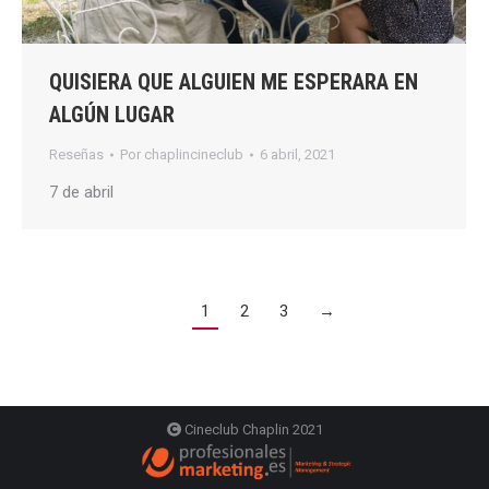
QUISIERA QUE ALGUIEN ME ESPERARA EN
ALGÚN LUGAR
Reseñas
Por
chaplincineclub
6 abril, 2021
7 de abril
1
2
3
→
Cineclub Chaplin 2021