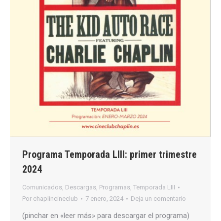
Programa Temporada LIII: primer trimestre
2024
Comunicados
,
Descargas
,
Programas
,
Temporada LIII
Por
chaplincineclub
7 enero, 2024
Deja un comentario
(pinchar en «leer más» para descargar el programa)