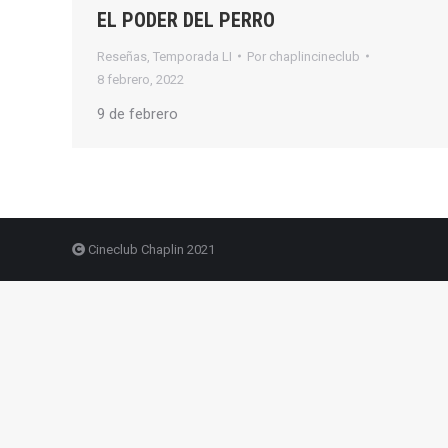
EL PODER DEL PERRO
Reseñas
,
Temporada LI
Por
chaplincineclub
8 febrero, 2022
9 de febrero
Cineclub Chaplin 2021