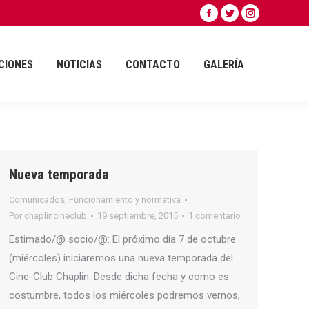
Facebook
Twitter
Instagram
CIONES
NOTICIAS
CONTACTO
GALERÍA
page
page
page
opens
opens
opens
CIONES
NOTICIAS
CONTACTO
GALERÍA
in
in
in
new
new
new
window
window
window
Nueva temporada
Comunicados
,
Funcionamiento y normativa
Por
chaplincineclub
19 septiembre, 2015
1 comentario
Estimado/@ socio/@: ​El próximo día 7 de octubre
(miércoles) iniciaremos una nueva temporada del
Cine-Club Chaplin. Desde dicha fecha y como es
costumbre, todos los miércoles podremos vernos,