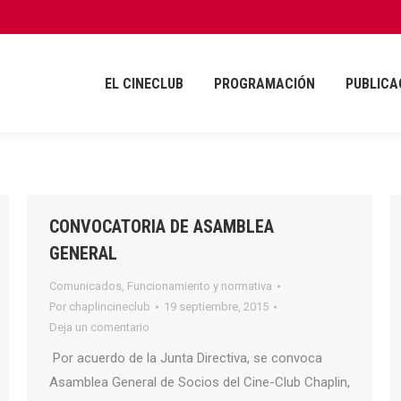
EL CINECLUB
PROGRAMACIÓN
PUBLICA
EL CINECLUB
PROGRAMACIÓN
PUBLICA
CONVOCATORIA DE ASAMBLEA
GENERAL
Comunicados
,
Funcionamiento y normativa
Por
chaplincineclub
19 septiembre, 2015
Deja un comentario
​Por acuerdo de la Junta Directiva, se convoca
Asamblea General de Socios del Cine-Club Chaplin,