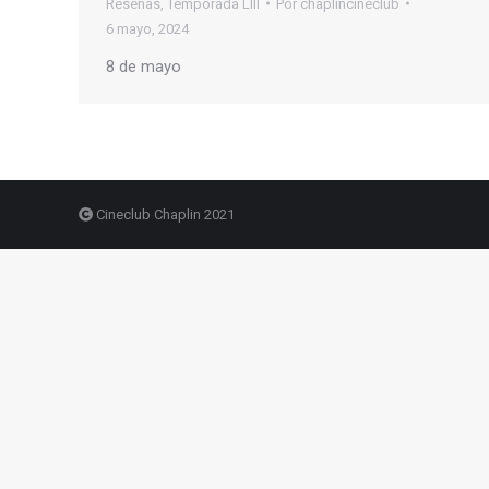
Reseñas
,
Temporada LIII
Por
chaplincineclub
6 mayo, 2024
8 de mayo
Cineclub Chaplin 2021