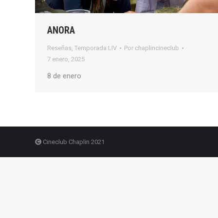
ANORA
Reseñas
,
Temporada LIV
Por
chaplincineclub
7 enero, 2025
8 de enero
Cineclub Chaplin 2021