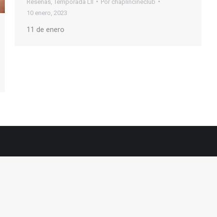
Reseñas
,
Temporada LII
Por
chaplincineclub
10 enero, 2023
11 de enero