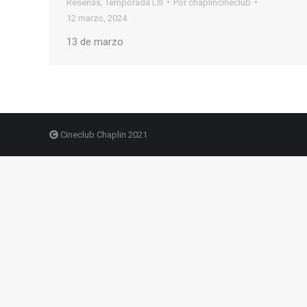
Reseñas
,
Temporada LIII
Por
chaplincineclub
12 marzo, 2024
13 de marzo
Cineclub Chaplin 2021