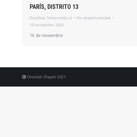
PARÍS, DISTRITO 13
Reseñas
,
Temporada LII
Por
chaplincineclub
15 noviembre, 2022
16 de noviembre
Cineclub Chaplin 2021