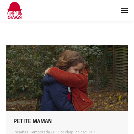
PETITE MAMAN
Reseñas
,
Temporada LI
Por
chaplincineclub